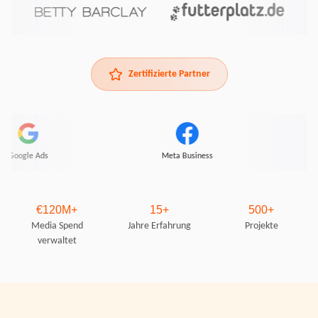
Zertifizierte Partner
Google Ads
Meta Business
Amaz
€120M+
15+
500+
Media Spend
Jahre Erfahrung
Projekte
verwaltet