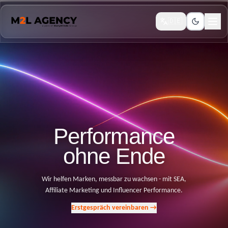
🇩🇪
Performanc
P
e
r
f
o
r
m
a
n
c
e
o
h
n
e
E
n
d
e
Wir helfen Marken, messbar zu wachsen - mit SEA,
Affiliate Marketing und Influencer Performance.
Erstgespräch vereinbaren
→